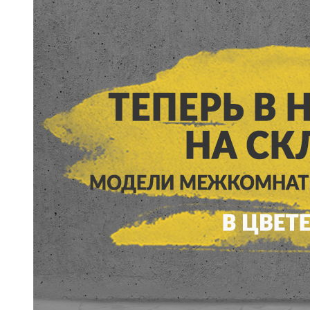
5
Конструкция
Цаговые
117
Филенчатые
22
Каркасные
18
Материал
МДФ
117
Массив Ольхи
22
Массив сосны
18