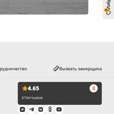
0
рудничество
Вызвать замерщика
4.65
674
отзывов