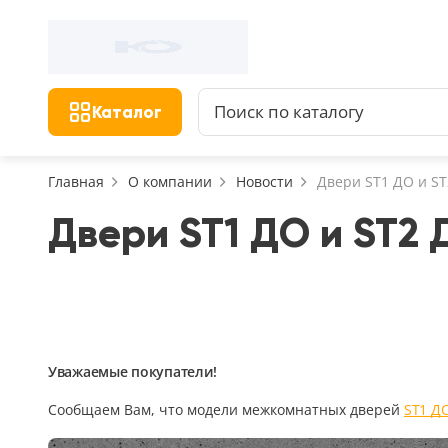
Фильтр
Назад
Найдено 156 товаров
Цена, руб.
Сбросить фильтр
Каталог
от
Главная
О компании
Новости
Двери ST1 ДО и ST
Двери ST1 ДО и ST2 
Назначение
В зал (гостиную)
117
В ванную
23
На кухню
Уважаемые покупатели!
18
В детскую
Сообщаем Вам, что модели межкомнатных дверей
ST1 Д
22
В спальню