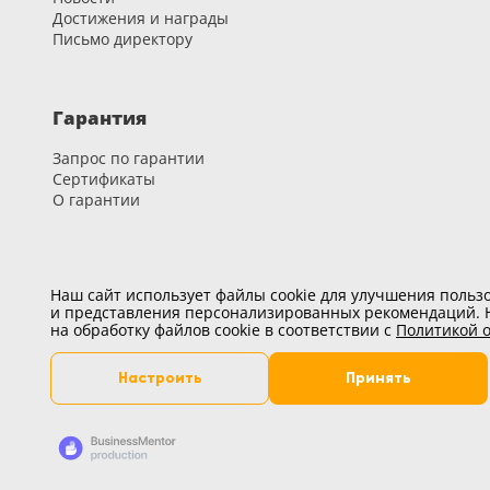
Достижения и награды
18
Письмо директору
Черный
15
Гарантия
Шоколад
Запрос по гарантии
9
Сертификаты
О гарантии
Сливки
21
Показать все 25 цветов
Карьера
Наш сайт использует файлы cookie для улучшения пользо
и представления персонализированных рекомендаций. Н
Вакансии
на обработку файлов cookie в соответствии с
Политикой о
Развитие и обучение
Настроить
Принять
Вы можете настроить удобные для вас файлы cookie, кр
cookie может повлиять на работоспособность сайта.
Разработано