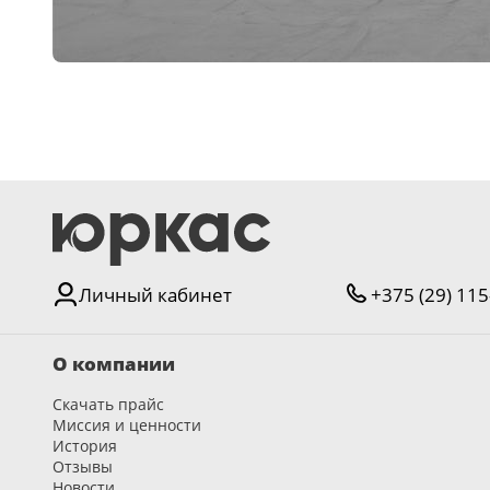
Серии
Atum Pro 21
117
ART Lite
22
90U
18
Показать все 25 серий
Цвет
Личный кабинет
+375 (29) 115
Белый
О компании
117
Скачать прайс
Бежевый
Миссия и ценности
23
История
Отзывы
Капучино
Новости