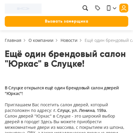
Фильтр
Назад
Вызвать замерщика
Цена, руб.
Главная
О компании
Новости
Ещё один брендовый са
от
до
Применить
Ещё один брендовый салон
"Юркас" в Слуцке!
Сбросить фильтр
Назначение
В зал (гостиную)
В Слуцке открылся ещё один брендовый салон дверей
117
"Юркас"!
В ванную
23
Приглашаем Вас посетить салон дверей, который
На кухню
расположен по адресу:
г. Слуцк, ул. Ленина, 159а.
18
Салон дверей "Юркас" в Слуцке - это широкий выбор
В детскую
дверей в городе! Здесь Вы можете приобрести
22
межкомнатные двери из массива, с покрытием из шпона,
В спальню
экошпона, ПВХ, а также металлические входные двери