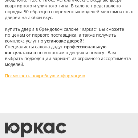
квартирного и уличного типа. В салоне представлено
5
порядка 50 образцов современных моделей межкомнатных
дверей на любой вкус.
Конструкция
Купить двери в брендовом салоне "Юркас" Вы сможете
Цаговые
по ценам от первого поставщика, а также получить
комплекс услуг по
установке дверей!
117
Филенчатые
Специалисты салона дадут
профессиональную
консультацию
по вопросам о дверях и помогут Вам
22
Каркасные
выбрать подходящий вариант из огромного ассортимента
моделей.
18
Посмотреть подробную информацию
Материал
МДФ
117
Массив Ольхи
22
Массив сосны
18