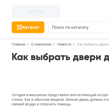
Фильтр
Назад
Найдено 156 товаров
Цена, руб.
Сбросить фильтр
Каталог
от
Главная
О компании
Новости
Как выбрать двери
Как выбрать двери 
Назначение
В зал (гостиную)
117
В ванную
23
На кухню
18
Сегодня в магазинах представлен впечатляющий ассорт
В детскую
стекла. Как и обычная входная, банная дверь должна от
22
свежий воздух и получить помощь.
В спальню