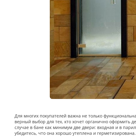
18
Черный
15
Шоколад
9
Сливки
21
Показать все 25 цветов
Для многих покупателей важна не только функциональн
верный выбор для тех, кто хочет органично оформить 
случае в бане как минимум две двери: входная и в пари
убедитесь, что она хорошо утеплена и герметизирована