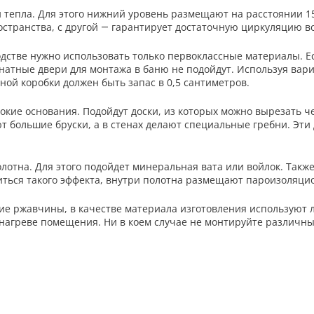
тепла. Для этого нижний уровень размещают на расстоянии 15
странства, с другой — гарантирует достаточную циркуляцию во
одстве нужно использовать только первоклассные материалы. Е
тные двери для монтажа в баню не подойдут. Используя вариа
рной коробки должен быть запас в 0,5 сантиметров.
кие основания. Подойдут доски, из которых можно вырезать че
т большие бруски, а в стенах делают специальные гребни. Эти
отна. Для этого подойдет минеральная вата или войлок. Такж
ться такого эффекта, внутри полотна размещают пароизоляцио
е ржавчины, в качестве материала изготовления используют ла
 нагреве помещения. Ни в коем случае не монтируйте различны