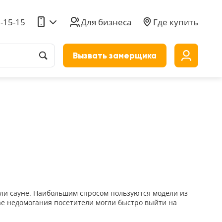
5-15-15
Для бизнеса
Где купить
Вызвать замерщика
до
или сауне. Наибольшим спросом пользуются модели из
чае недомогания посетители могли быстро выйти на