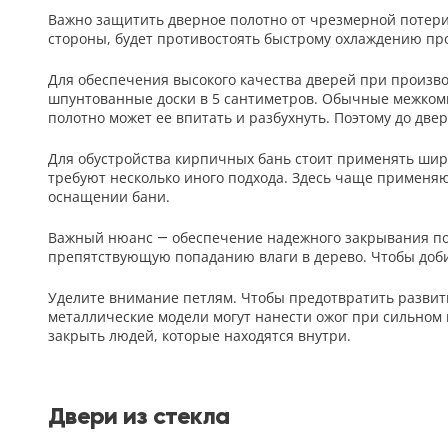
Важно защитить дверное полотно от чрезмерной потери 
5
стороны, будет противостоять быстрому охлаждению про
Конструкция
Для обеспечения высокого качества дверей при произв
шпунтованные доски в 5 сантиметров. Обычные межкомна
Цаговые
полотно может ее впитать и разбухнуть. Поэтому до две
117
Филенчатые
Для обустройства кирпичных бань стоит применять широ
22
требуют несколько иного подхода. Здесь чаще применяю
Каркасные
оснащении бани.
18
Важный нюанс — обеспечение надежного закрывания пол
препятствующую попаданию влаги в дерево. Чтобы доби
Материал
Уделите внимание петлям. Чтобы предотвратить развити
МДФ
металлические модели могут нанести ожог при сильном
117
закрыть людей, которые находятся внутри.
Массив Ольхи
22
Массив сосны
Двери из стекла
18