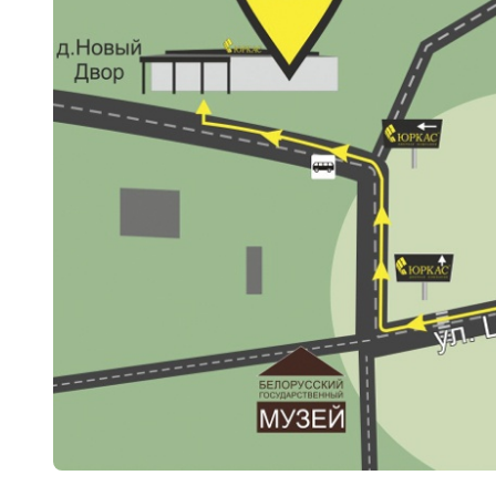
18
Черный
15
Шоколад
9
Сливки
21
Показать все 25 цветов