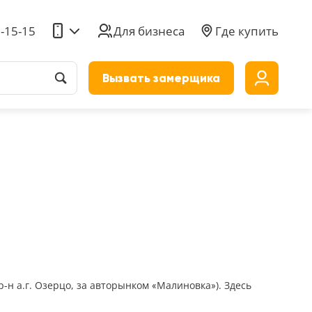
5-15-15
Для бизнеса
Где купить
Вызвать замерщика
до
-н а.г. Озерцо, за авторынком «Малиновка»). Здесь