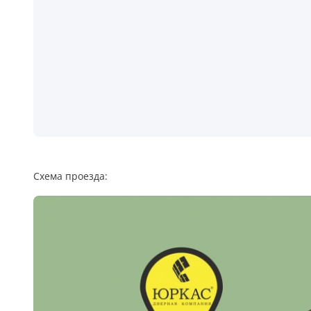
Серии
Atum Pro 21
117
ART Lite
22
90U
18
Показать все 25 серий
Цвет
Схема проезда:
Белый
117
Бежевый
23
Капучино