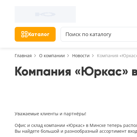
Фильтр
Назад
Найдено 156 товаров
Цена, руб.
Сбросить фильтр
Каталог
от
Главная
О компании
Новости
Компания «Юркас»
Компания «Юркас» в
Назначение
В зал (гостиную)
117
В ванную
23
На кухню
Уважаемые клиенты и партнёры!
18
В детскую
Офис и склад компании «Юркас» в Минске теперь распола
22
Вы найдете большой и разнообразный ассортимент вхо
В спальню