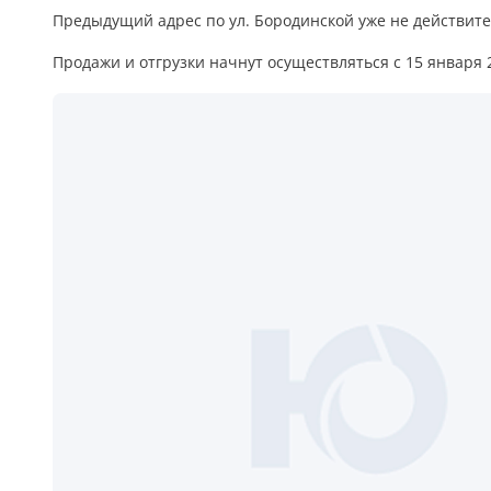
Предыдущий адрес по ул. Бородинской уже не действите
5
Продажи и отгрузки начнут осуществляться с 15 января 2
Конструкция
Цаговые
117
Филенчатые
22
Каркасные
18
Материал
МДФ
117
Массив Ольхи
22
Массив сосны
18