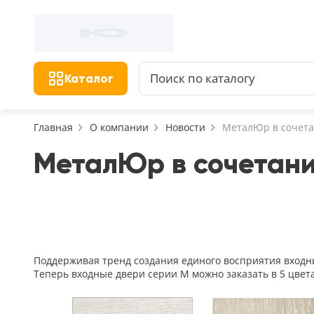
Фильтр
Назад
Найдено 156 товаров
Цена, руб.
Сбросить фильтр
Каталог
от
Главная
О компании
Новости
МеталЮр в сочета
МеталЮр в сочетани
Назначение
В зал (гостиную)
117
В ванную
23
На кухню
Поддерживая тренд создания единого восприятия вход
18
Теперь входные двери серии М можно заказать в 5 цвета
В детскую
22
В спальню