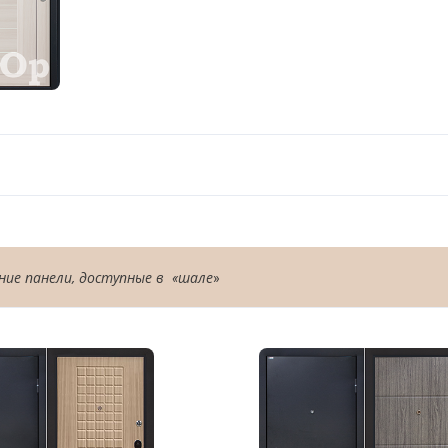
ние панели,
доступные в «шале
»