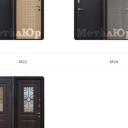
М22
М24