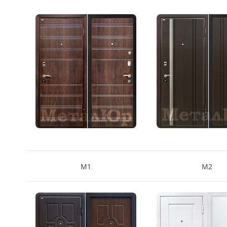
Серии
Atum Pro 21
117
ART Lite
22
90U
18
Показать все 25 серий
Цвет
Белый
М1
М2
117
Бежевый
23
Капучино