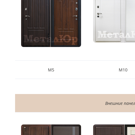
18
Черный
15
Шоколад
9
Сливки
21
М5
М10
Показать все 25 цветов
Внешние панел