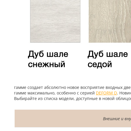
5
Конструкция
Цаговые
117
Филенчатые
22
Каркасные
18
Материал
гамме создает абсолютно новое восприятие входных дв
МДФ
гамме максимально, особенно с серией
DEFORM D
. Нови
117
Выбирайте из списка модели, доступные в новой облицо
Массив Ольхи
22
Массив сосны
Внешние и вн
18