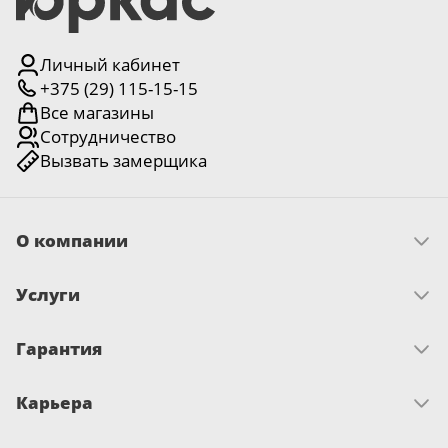
5
Личный кабинет
Конструкция
+375 (29) 115-15-15
Цаговые
Все магазины
117
Сотрудничество
Филенчатые
Вызвать замерщика
22
Каркасные
18
О компании
Материал
Скачать прайс
Услуги
Миссия и ценности
МДФ
История
117
Условия рассрочки
Отзывы
Массив Ольхи
Гарантия
Как оплатить
Новости
Замер
22
Достижения и награды
Массив сосны
Запрос по гарантии
Доставка
Письмо директору
Карьера
Сертификаты
Монтаж
18
О гарантии
Кредит «На родныя тавары»
Вакансии