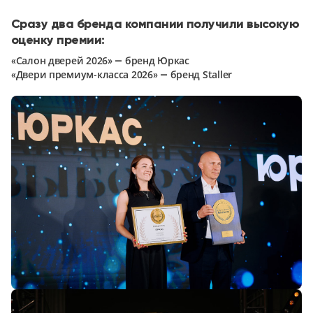
5
Сразу два бренда компании получили высокую
оценку премии:
Конструкция
«Салон дверей 2026» — бренд Юркас
Цаговые
«Двери премиум-класса 2026» — бренд Staller
117
Филенчатые
22
Каркасные
18
Материал
МДФ
117
Массив Ольхи
22
Массив сосны
18