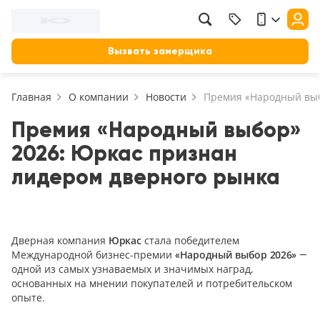
Фильтр
Назад
Вызвать замерщика
Цена, руб.
Главная
О компании
Новости
Премия «Народный выб
от
до
Применить
Премия «Народный выбор»
2026: Юркас признан
Сбросить фильтр
Назначение
лидером дверного рынка
В зал (гостиную)
117
В ванную
Дверная компания
Юркас
стала победителем
23
Международной бизнес-премии
«Народный выбор 2026»
—
На кухню
одной из самых узнаваемых и значимых наград,
18
основанных на мнении покупателей и потребительском
В детскую
опыте.
22
В спальню