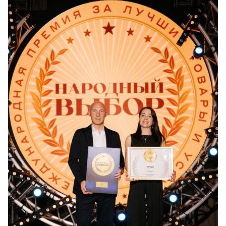
Серии
Atum Pro 21
117
ART Lite
22
90U
18
Показать все 25 серий
Цвет
Белый
117
Бежевый
23
Капучино