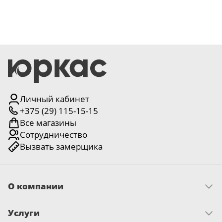
Серии
Atum Pro 21
117
ART Lite
22
90U
18
Показать все 25 серий
Личный кабинет
+375 (29) 115-15-15
Все магазины
Цвет
Сотрудничество
Вызвать замерщика
Белый
117
О компании
Бежевый
23
Скачать прайс
Услуги
Миссия и ценности
Капучино