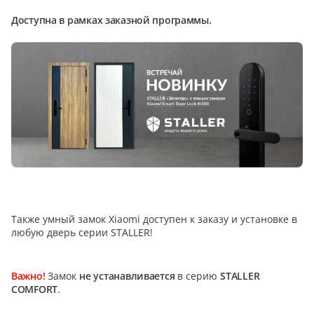
5
Доступна в рамках заказной программы.
Конструкция
Цаговые
117
Филенчатые
22
Каркасные
18
Материал
МДФ
Также умный замок Xiaomi доступен к заказу и установке в
117
любую дверь серии STALLER!
Массив Ольхи
22
Массив сосны
Важно!
Замок
не устанавливается
в серию
STALLER
18
COMFORT
.