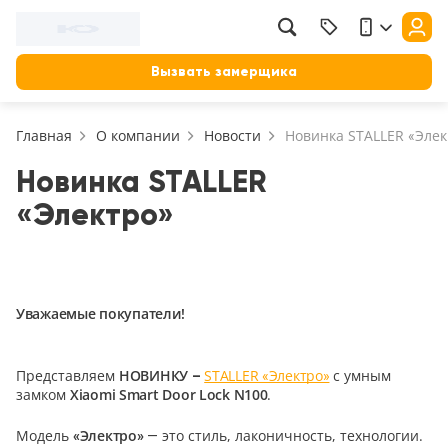
Фильтр
Назад
Вызвать замерщика
Цена, руб.
Главная
О компании
Новости
Новинка STALLER «Элек
от
до
Применить
Новинка STALLER
«Электро»
Сбросить фильтр
Назначение
В зал (гостиную)
117
Уважаемые покупатели!
В ванную
23
На кухню
Представляем
НОВИНКУ –
STALLER «Электро»
с умным
18
замком
Xiaomi Smart Door Lock N100
.
В детскую
22
Модель
«Электро»
— это стиль, лаконичность, технологии.
В спальню