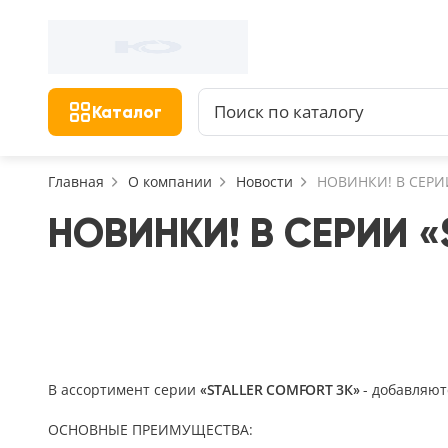
Фильтр
Назад
Найдено 156 товаров
Цена, руб.
Сбросить фильтр
Каталог
от
Главная
О компании
Новости
НОВИНКИ! В СЕРИИ
НОВИНКИ! В СЕРИИ «
Назначение
В зал (гостиную)
117
В ванную
23
На кухню
18
В ассортимент серии
«STALLER COMFORT 3К»
- добавляют
В детскую
22
ОСНОВНЫЕ ПРЕИМУЩЕСТВА:
В спальню