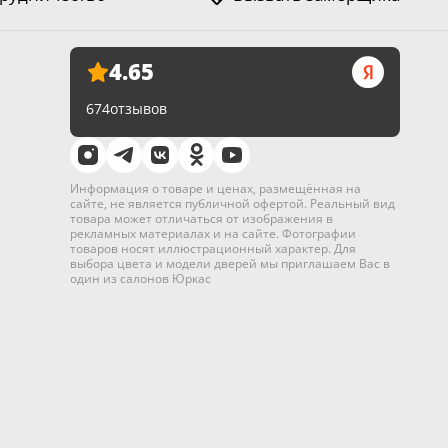
4.65
674
отзывов
Информация о товаре и ценах, размещённая на
сайте, не является публичной офертой. Реальный вид
товара может отличаться от изображения в
рекламных материалах и на сайте. Фотографии
товаров носят иллюстрационный характер. Для
выбора цвета и модели дверей мы приглашаем Вас в
один из салонов Юркас