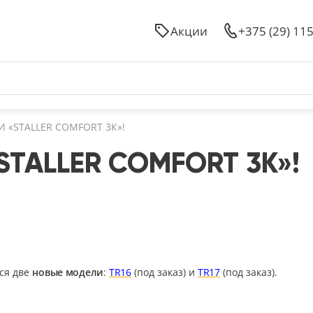
Акции
+375 (29) 11
 «STALLER COMFORT 3К»!
STALLER COMFORT 3К»!
ся две
новые модели
:
TR16
(под заказ) и
TR17
(под заказ).