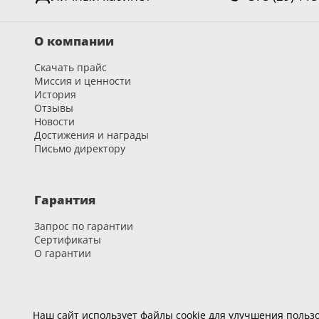
18
О компании
Черный
15
Скачать прайс
Миссия и ценности
Шоколад
История
Отзывы
9
Новости
Достижения и награды
Сливки
Письмо директору
21
Показать все 25 цветов
Гарантия
Запрос по гарантии
Сертификаты
О гарантии
Карьера
Наш сайт использует файлы cookie для улучшения пользо