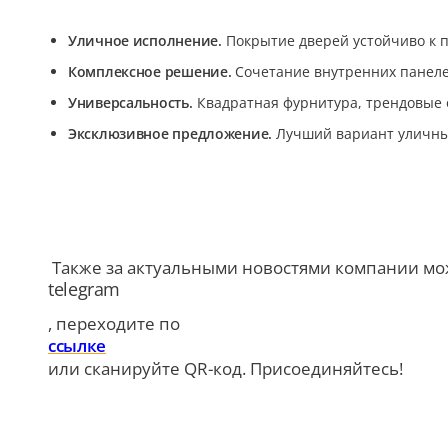
5
Уличное исполнение.
Покрытие дверей устойчиво к 
Конструкция
Комплексное решение.
Сочетание внутренних панелей
Универсальность.
Квадратная фурнитура, трендовые 
Цаговые
117
Эксклюзивное предложение.
Лучший вариант уличных
Филенчатые
22
Каркасные
18
Материал
Также за актуальными новостями компании мо
telegram
МДФ
, переходите по
117
Массив Ольхи
ссылке
или сканируйте QR-код. Присоединяйтесь!
22
Массив сосны
18