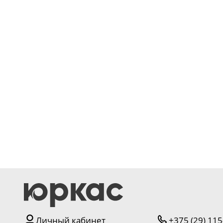
Серии
Atum Pro 21
117
ART Lite
22
90U
18
Показать все 25 серий
Цвет
Белый
117
Бежевый
23
Личный кабинет
+375 (29) 115
Капучино