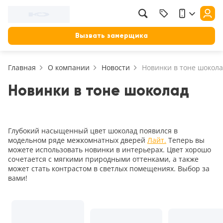
Фильтр
Назад
Вызвать замерщика
Цена, руб.
Главная
О компании
Новости
Новинки в тоне шокол
от
до
Применить
Новинки в тоне шоколад
Сбросить фильтр
Назначение
Глубокий насыщенный цвет шоколад появился в
В зал (гостиную)
модельном ряде межкомнатных дверей
Лайт.
Теперь вы
можете использовать новинки в интерьерах. Цвет хорошо
117
В ванную
сочетается с мягкими природными оттенками, а также
может стать контрастом в светлых помещениях. Выбор за
23
На кухню
вами!
18
В детскую
22
В спальню