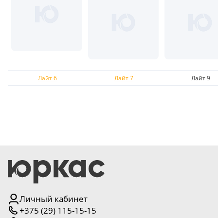
5
Конструкция
Цаговые
117
Филенчатые
Лайт 6
Лайт 7
Лайт 9
22
Каркасные
18
Материал
МДФ
117
Массив Ольхи
22
Массив сосны
Личный кабинет
18
+375 (29) 115-15-15