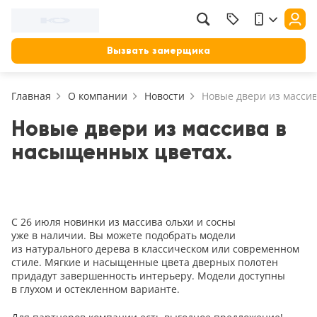
Фильтр
Назад
Вызвать замерщика
Цена, руб.
Главная
О компании
Новости
Новые двери из масси
от
до
Применить
Новые двери из массива в
насыщенных цветах.
Сбросить фильтр
Назначение
В зал (гостиную)
117
С 26 июля новинки из массива ольхи и сосны
В ванную
уже в наличии. Вы можете подобрать модели
23
из натурального дерева в классическом или современном
На кухню
стиле. Мягкие и насыщенные цвета дверных полотен
18
придадут завершенность интерьеру. Модели доступны
В детскую
в глухом и остекленном варианте.
22
В спальню