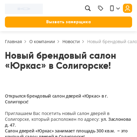
Фильтр
Назад
Вызвать замерщика
Цена, руб.
Главная
О компании
Новости
Новый брендовый сало
от
до
Применить
Новый брендовый салон
«Юркас» в Солигорске!
Сбросить фильтр
Назначение
В зал (гостиную)
117
Открылся брендовый салон дверей «Юркас» в г.
В ванную
Солигорск!
23
На кухню
Приглашаем Вас посетить новый салон дверей в
18
Солигорске, который расположен по адресу:
ул. Заслонова
В детскую
д. 47.
22
Салон дверей «Юркас» занимает площадь 300 кв.м. – это
В спальню
крупный салон дверей в Солигорске!