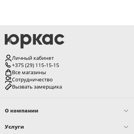
Серии
Atum Pro 21
117
ART Lite
22
90U
18
Личный кабинет
Показать все 25 серий
+375 (29) 115-15-15
Все магазины
Цвет
Сотрудничество
Вызвать замерщика
Белый
117
О компании
Бежевый
23
Скачать прайс
Услуги
Миссия и ценности
Капучино
История