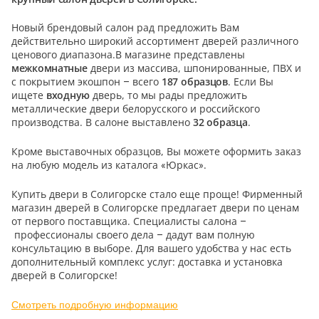
5
Новый брендовый салон рад предложить Вам
действительно широкий ассортимент дверей различного
Конструкция
ценового диапазона.В магазине представлены
межкомнатные
двери из массива, шпонированные, ПВХ и
Цаговые
с покрытием экошпон – всего
187
образцов
. Если Вы
117
ищете
входную
дверь, то мы рады предложить
Филенчатые
металлические двери белорусского и российского
производства. В салоне выставлено
32
образца
.
22
Каркасные
Кроме выставочных образцов, Вы можете оформить заказ
18
на любую модель из каталога «Юркас».
Материал
Купить двери в Солигорске стало еще проще! Фирменный
магазин дверей в Солигорске предлагает двери по ценам
МДФ
от первого поставщика. Специалисты салона –
117
профессионалы своего дела – дадут вам полную
Массив Ольхи
консультацию в выборе. Для вашего удобства у нас есть
дополнительный комплекс услуг: доставка и установка
22
Массив сосны
дверей в Солигорске!
18
Смотреть подробную информацию