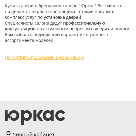
Купить двери в брендовом салоне "Юркас" Вы сможете
5
по ценам от первого поставщика, а также получить
комплекс услуг по
установке дверей!
Конструкция
Специалисты салона дадут
профессиональную
консультацию
по актуальным вопросам о дверях и помогут
Цаговые
Вам выбрать подходящий вариант из огромного
ассортимента моделей.
117
Филенчатые
22
Посмотреть подробную информацию
Каркасные
18
Материал
МДФ
117
Массив Ольхи
22
Массив сосны
18
Личный кабинет