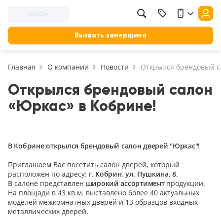
Фильтр
Назад
Вызвать замерщика
Цена, руб.
Главная
О компании
Новости
Открылся брендовый с
от
до
Применить
Открылся брендовый салон
«Юркас» в Кобрине!
Сбросить фильтр
Назначение
В зал (гостиную)
В Кобрине открылся брендовый салон дверей "Юркас"!
117
В ванную
Приглашаем Вас посетить салон дверей, который
23
расположен по адресу:
г. Кобрин, ул. Пушкина, 8.
На кухню
В салоне представлен
широкий ассортимент
продукции.
18
На площади в 43 кв.м. выставлено более 40 актуальных
В детскую
моделей межкомнатных дверей и 13 образцов входных
22
металлических дверей.
В спальню