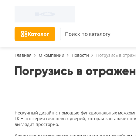
Фильтр
Назад
Найдено 156 товаров
Цена, руб.
Сбросить фильтр
Каталог
от
Главная
О компании
Новости
Погрузись в отра
Погрузись в отражен
Назначение
В зал (гостиную)
117
В ванную
23
На кухню
Нескучный дизайн с помощью функциональных межкомна
18
LK – это серия глянцевых дверей, которая заставляет 
В детскую
выглядит просторно.
22
В спальню
Двери серии отличаются минималистичным дизайном, и 