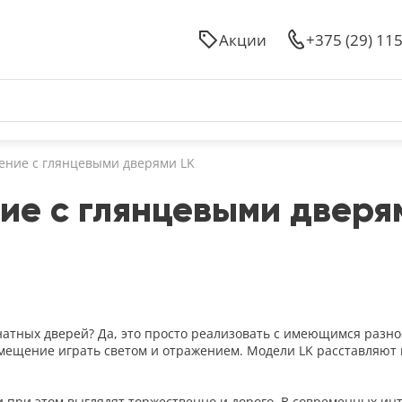
Акции
+375 (29) 11
жение с глянцевыми дверями LK
ие с глянцевыми дверя
тных дверей? Да, это просто реализовать с имеющимся разно
помещение играть светом и отражением. Модели LK расставляю
при этом выглядят торжественно и дорого. В современных инт