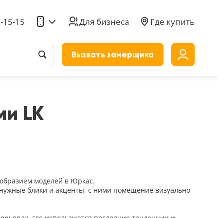
5-15-15
Для бизнеса
Где купить
Вызвать замерщика
до
ми LK
образием моделей в Юркас.
т нужные блики и акценты, с ними помещение визуально
ерьерах, где используются последние тенденции и