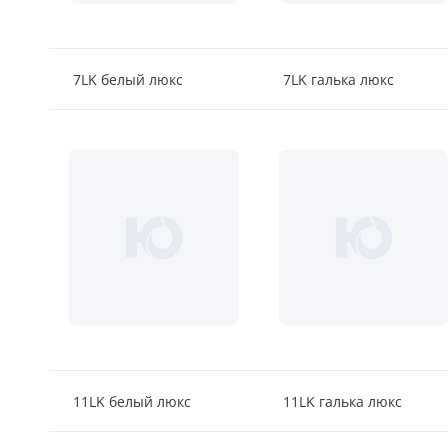
7LK белый люкс
7LK галька люкс
11LK белый люкс
11LK галька люкс