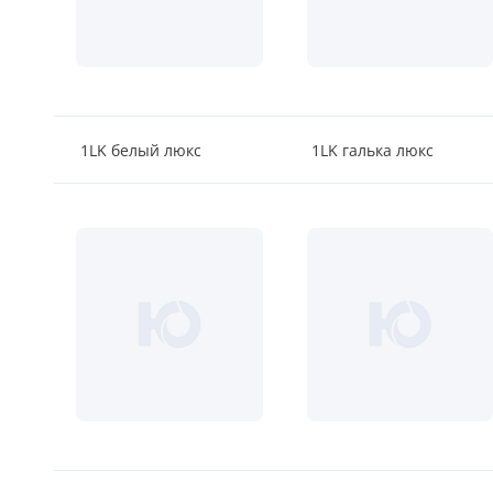
18
Черный
15
Шоколад
1LK белый люкс
1LK галька люкс
9
Сливки
21
Показать все 25 цветов