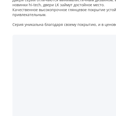
новинки hi-tech, двери LK займут достойное место.
5
Качественное высокопрочное глянцевое покрытие устойч
привлекательным.
Конструкция
Серия уникальна благодаря своему покрытию, и в цено
Цаговые
117
Филенчатые
22
Каркасные
18
Материал
МДФ
117
Массив Ольхи
22
Массив сосны
18