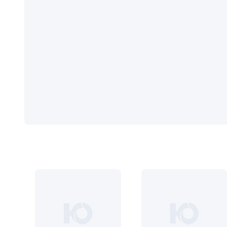
Серии
Atum Pro 21
117
ART Lite
22
90U
18
Показать все 25 серий
Цвет
Белый
117
Бежевый
23
Капучино