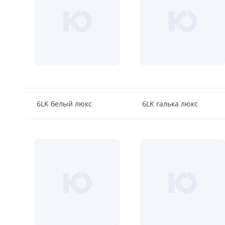
6LK белый люкс
6LK галька люкс