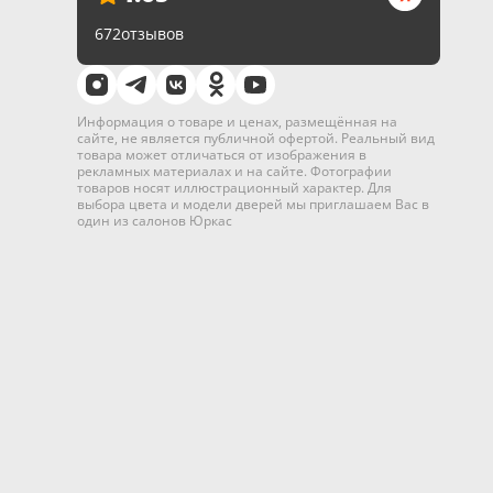
672
отзывов
Информация о товаре и ценах, размещённая на
сайте, не является публичной офертой. Реальный вид
товара может отличаться от изображения в
рекламных материалах и на сайте. Фотографии
товаров носят иллюстрационный характер. Для
выбора цвета и модели дверей мы приглашаем Вас в
один из салонов Юркас