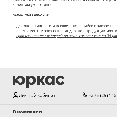
клиентам уже сегодня.
5
Обращаем внимание:
Конструкция
— для оперативности и исключения ошибок в заказе не
Цаговые
— с регламентом заказа нестандартной продукции можно
117
—
с
рок
изготовления дверей на заказ составляет до 30 ра
Филенчатые
22
Каркасные
18
Материал
МДФ
117
Массив Ольхи
Личный кабинет
+375 (29) 115
22
Массив сосны
18
О компании