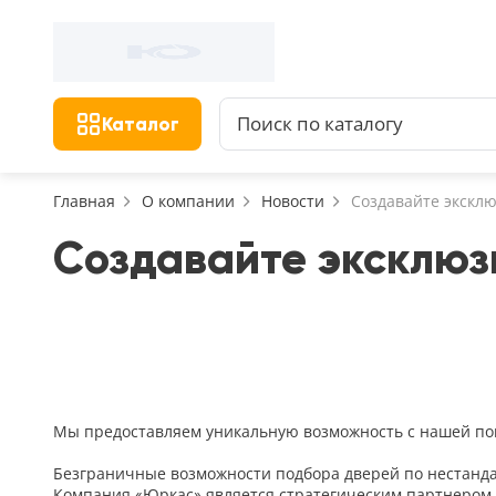
Фильтр
Назад
Найдено 156 товаров
Цена, руб.
Сбросить фильтр
Каталог
от
Главная
О компании
Новости
Создавайте эксклю
Создавайте эксклюзи
Назначение
В зал (гостиную)
117
В ванную
23
На кухню
18
Мы предоставляем уникальную возможность с нашей по
В детскую
22
Безграничные возможности подбора дверей по нестанда
В спальню
Компания «Юркас» является стратегическим партнером д