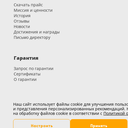
Серии
Скачать прайс
Миссия и ценности
Atum Pro 21
История
Отзывы
117
ART Lite
Новости
Достижения и награды
22
Письмо директору
90U
18
Показать все 25 серий
Гарантия
Запрос по гарантии
Цвет
Сертификаты
О гарантии
Белый
117
Карьера
Наш сайт использует файлы cookie для улучшения пользо
Бежевый
и представления персонализированных рекомендаций. Н
Вакансии
на обработку файлов cookie в соответствии с
Политикой о
23
Развитие и обучение
Капучино
Настроить
Принять