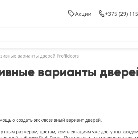
Акции
+375 (29) 11
зивные варианты дверей Profildoors
вные варианты дверей 
мощью создать эксклюзивный вариант дверей.
ртным размерам, цветам, комплектациям уже доступны каждом
верной фабрики ProfilDoors. Поэтому все, что производитель м