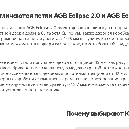
тличаются петли AGB Eclipse 2.0 и AGB Ecl
петли серии AGB Eclipse 2.0 имеют довольно широкую створчат
тной двери должна быть хотя бы 40 мм. Также дверная коробка
 рамной части петли достигает 10,5 мм в глубину. За счет широ
 ваши межкомнатные двери как раз смогут иметь большой градус
нее время стали популярны двери с толщиной 35 мм, как раз 
кая фабрика AGB и создала новую модель скрытой петли – AGB Ecl
лично совмещается с дверными полотнами толщиной от 32 мм. К
верных коробок и алюминиевых рам, за счет фрезерования крепе
ие между частями петли сужено до 13,7 мм, возможность откры
 от установленного наличника.
Почему выбирают 