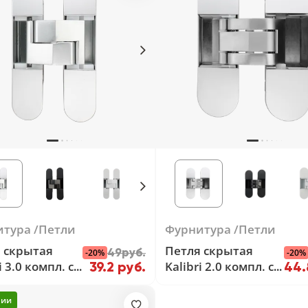
итура
Петли
Фурнитура
Петли
 скрытая
Петля скрытая
49руб.
-20%
-20%
i 3.0 компл. с
Kalibri 2.0 компл. с
39.2 руб.
44.
адками
накладками
ВЫЙ ХРОМ
МАТОВЫЙ ХРОМ
чии