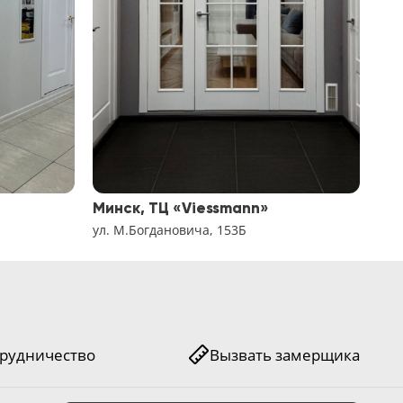
Минск, ТЦ «Viessmann»
Мин
ул. М.Богдановича, 153Б
ул. 
рудничество
Вызвать замерщика