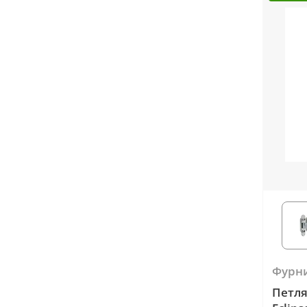
Серии
Atum Pro 21
117
ART Lite
22
90U
18
Показать все 25 серий
Цвет
Белый
117
Бежевый
Фурн
23
Петля
Капучино