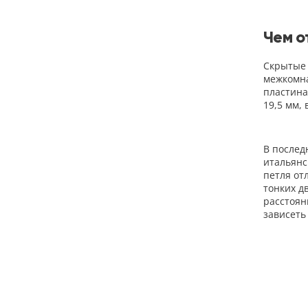
Чем о
Скрытые 
межкомна
пластина
19,5 мм,
В послед
итальянс
петля от
тонких д
расстоян
зависеть