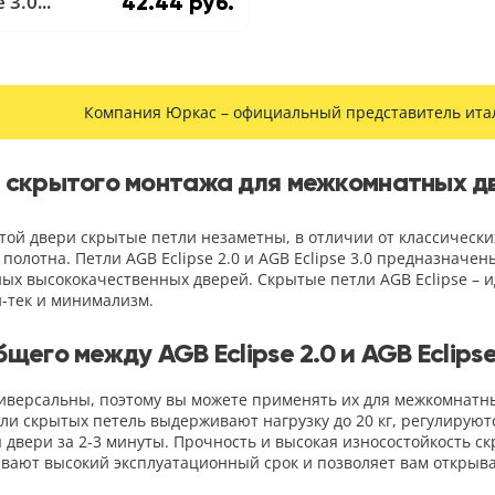
e 3.0
42.44 руб.
ВЫЙ ХРОМ
Компания Юркас – официальный представитель итал
 скрытого монтажа для межкомнатных д
той двери скрытые петли незаметны, в отличии от классически
 полотна. Петли AGB Eclipse 2.0 и AGB Eclipse 3.0 предназнач
ых высококачественных дверей. Скрытые петли AGB Eclipse – 
й-тек и минимализм.
бщего между AGB Eclipse 2.0 и AGB Eclipse
иверсальны, поэтому вы можете применять их для межкомнатны
ли скрытых петель выдерживают нагрузку до 20 кг, регулируютс
 двери за 2-3 минуты. Прочность и высокая износостойкость скры
вают высокий эксплуатационный срок и позволяет вам открыва