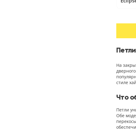
Eclips
18
МАТО
AGB
Черный
15
Шоколад
9
Петли
Сливки
На закры
21
дверного
Показать все 25 цветов
популярн
стиле ха
Что о
Петли ун
Обе моде
перекосы
обеспечи