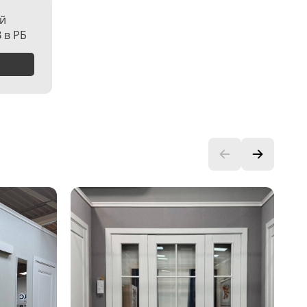
й
 в РБ