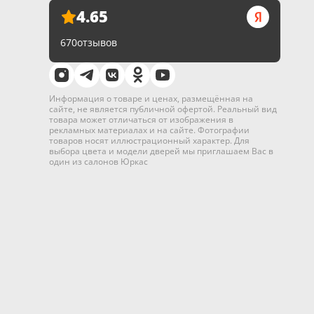
4.65
670
отзывов
Информация о товаре и ценах, размещённая на
сайте, не является публичной офертой. Реальный вид
товара может отличаться от изображения в
рекламных материалах и на сайте. Фотографии
товаров носят иллюстрационный характер. Для
выбора цвета и модели дверей мы приглашаем Вас в
один из салонов Юркас