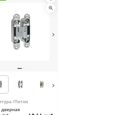
итура
Петли
 дверная