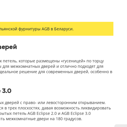
ьянской фурнитуры AGB в Беларуси.
верей
х петель, которые размещены «гусеницей» по торцу
ены для межкомнатных дверей и отлично подходят для
идеальное решение для современных дверей, особенно в
 3.0
х дверей с право- или левосторонним открыванием.
я в трех плоскостях, давая возможность ликвидировать
тых петель AGB Eclipse 2.0 и AGB Eclipse 3.0
ть межкомнатные двери на 180 градусов.