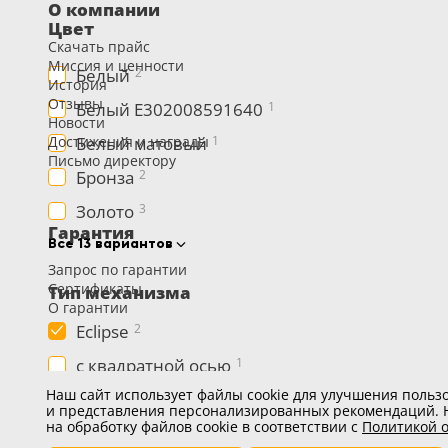
О компании
Цвет
Скачать прайс
Миссия и ценности
Белый
2
История
Отзывы
Белый E302008591640
1
Новости
Белый матовый
Достижения и награды
1
Письмо директору
Бронза
2
Золото
3
Гарантия
Все 13 вариантов
Запрос по гарантии
Сертификаты
Тип механизма
О гарантии
Eclipse
2
с квадратной осью
1
Карьера
Наш сайт использует файлы cookie для улучшения пользо
скрытая
2
и представления персонализированных рекомендаций. Н
Вакансии
на обработку файлов cookie в соответствии с
Политикой о
Развитие и обучение