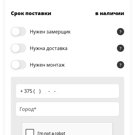
Серии
Срок поставки
в наличии
Atum Pro 21
117
ART Lite
Нужен замерщик
22
90U
Нужна доставка
18
Показать все 25 серий
Нужен монтаж
Цвет
+ 375 (
__
)
___
-
__
-
__
Белый
117
Бежевый
23
Капучино