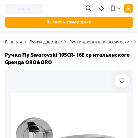
Фильтр
Назад
Вызвать замерщика
Цена, руб.
Главная
Ручки дверные
Ручки дверные классические
от
до
Применить
Ручка Fly Swarovski 105CR- 16E cp итальянского
бренда ORO&ORO
Сбросить фильтр
Назначение
В зал (гостиную)
117
В ванную
23
На кухню
18
В детскую
22
В спальню