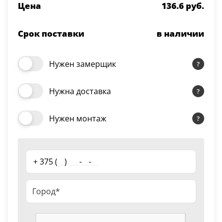
Цена
136.6 руб.
Серии
Atum Pro 21
Срок поставки
в наличии
117
ART Lite
22
Нужен замерщик
90U
18
Нужна доставка
Показать все 25 серий
Нужен монтаж
Цвет
Белый
+ 375 (
__
)
___
-
__
-
__
117
Бежевый
23
Капучино