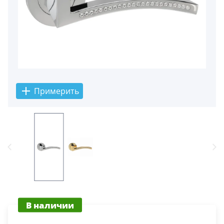
5
Конструкция
Цаговые
117
Филенчатые
22
Примерить
Каркасные
18
Материал
МДФ
117
Массив Ольхи
22
Массив сосны
В наличии
18