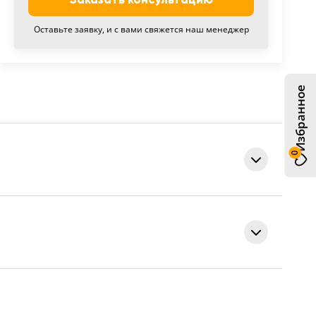
Оставьте заявку, и с вами свяжется наш менеджер
Избранное
0
Мескалина
муар 7024
пвх
арантия с момента подписания акта приема-передачи.
Уличная