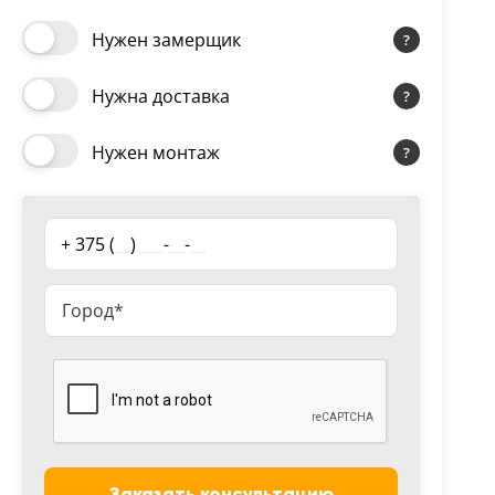
Нужен замерщик
Нужна доставка
Нужен монтаж
+ 375 (
__
)
___
-
__
-
__
Заказать консультацию