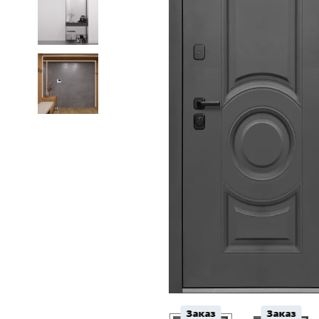
5
Конструкция
Цаговые
117
Филенчатые
22
Каркасные
18
Материал
МДФ
117
Массив Ольхи
22
Массив сосны
18
Заказ
Заказ