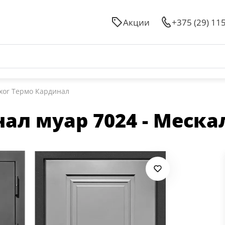
Акции
+375 (29) 11
xor Термо Кардинал
нал муар 7024 - Меска