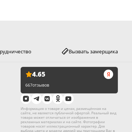
1,4
Да
xor Термо Кардинал
рудничество
Вызвать замерщика
 или третьими лицами;
4.65
667
отзывов
 средства, а также спиртосодержащие вещества — это
Информация о товаре и ценах, размещённая на
сайте, не является публичной офертой. Реальный вид
товара может отличаться от изображения в
рекламных материалах и на сайте. Фотографии
товаров носят иллюстрационный характер. Для
выбора цвета и модели дверей мы приглашаем Вас в