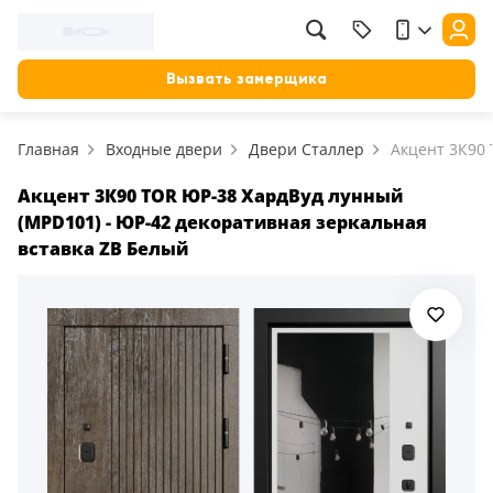
Фильтр
Назад
Вызвать замерщика
Цена, руб.
Главная
Входные двери
Двери Сталлер
Акцент 3К90
от
до
Применить
Акцент 3К90 TOR ЮР-38 ХардВуд лунный
(MPD101) - ЮР-42 декоративная зеркальная
Сбросить фильтр
вставка ZB Белый
Назначение
В зал (гостиную)
117
В ванную
23
На кухню
18
В детскую
22
В спальню