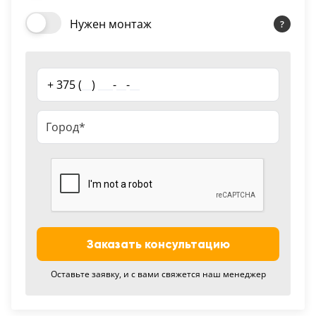
18
Нужен монтаж
Черный
15
+ 375 (
__
)
___
-
__
-
__
Шоколад
9
Сливки
21
Показать все 25 цветов
Заказать консультацию
Оставьте заявку, и с вами свяжется наш менеджер