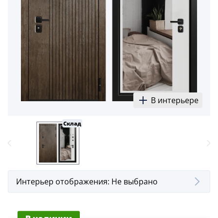
5
Конструкция
Цаговые
117
Филенчатые
22
Каркасные
В интерьере
18
Склад
Материал
МДФ
117
Массив Ольхи
22
Интерьер отображения:
Не выбрано
Массив сосны
18