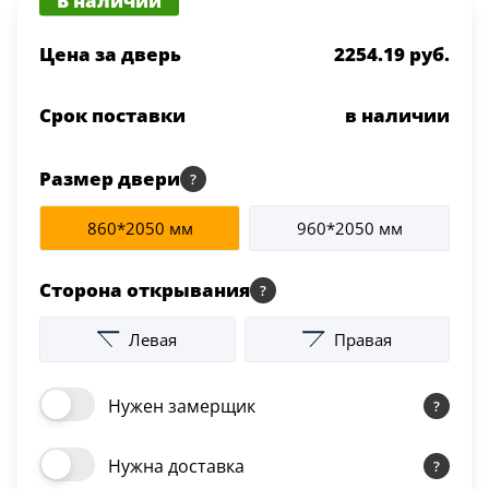
В наличии
Серии
Цена за дверь
2254.19 руб.
Atum Pro 21
117
ART Lite
Срок поставки
в наличии
22
90U
18
Размер двери
Показать все 25 серий
860*2050 мм
960*2050 мм
Цвет
Сторона открывания
Белый
Левая
Правая
117
Нужен замерщик
Бежевый
23
Нужна доставка
Капучино