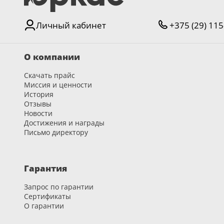
Серии
Личный кабинет
+375 (29) 115
Atum Pro 21
117
ART Lite
О компании
22
90U
Скачать прайс
18
Миссия и ценности
История
Показать все 25 серий
Отзывы
Новости
Достижения и награды
Цвет
Письмо директору
Белый
Гарантия
117
Запрос по гарантии
Бежевый
Сертификаты
23
О гарантии
Капучино