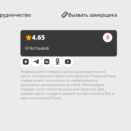
рудничество
Вызвать замерщика
4.65
674
отзывов
Информация о товаре и ценах, размещённая на
сайте, не является публичной офертой. Реальный вид
товара может отличаться от изображения в
рекламных материалах и на сайте. Фотографии
товаров носят иллюстрационный характер. Для
выбора цвета и модели дверей мы приглашаем Вас в
один из салонов Юркас