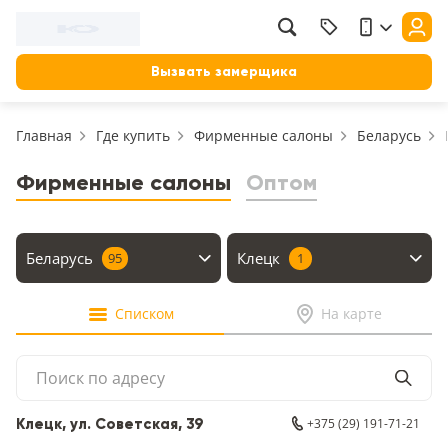
Фильтр
Назад
Вызвать замерщика
Цена, руб.
Главная
Где купить
Фирменные салоны
Беларусь
от
до
Применить
Фирменные салоны
Оптом
Сбросить фильтр
Назначение
Беларусь
Клецк
95
1
В зал (гостиную)
117
Списком
На карте
В ванную
23
На кухню
18
В детскую
+375 (29) 191-71-21
Клецк, ул. Советская, 39
22
В спальню