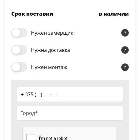
Серии
Срок поставки
в наличии
Atum Pro 21
117
ART Lite
Нужен замерщик
22
90U
Нужна доставка
18
Показать все 25 серий
Нужен монтаж
Цвет
+ 375 (
__
)
___
-
__
-
__
Белый
117
Бежевый
23
Капучино