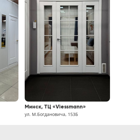
Минск, ТЦ «Viessmann»
Минск, Т
ул. М.Богдановича, 153Б
ул. Тимиря