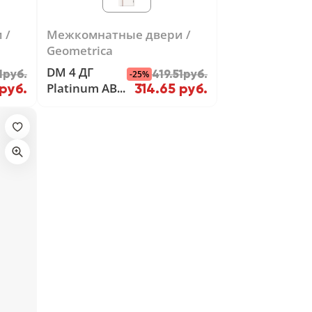
и
Межкомнатные двери
Geometrica
DM 4 ДГ
1руб.
419.51руб.
-25%
Platinum ABS
 руб.
314.65 руб.
черная с 4-х
сторон