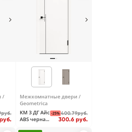
и
Межкомнатные двери
Geometrica
KM 3 ДГ Айс
9руб.
400.79руб.
-25%
ABS черная
руб.
300.6 руб.
с 4-х сторон