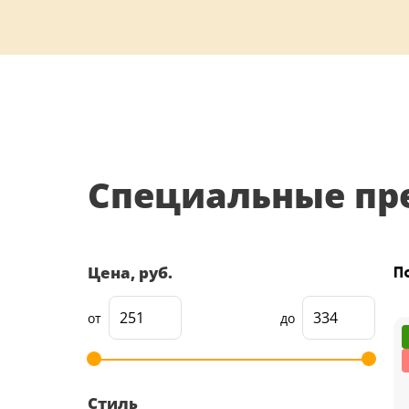
5
Конструкция
Цаговые
117
Филенчатые
22
Каркасные
Специальные пр
18
Материал
Цена, руб.
П
МДФ
117
Массив Ольхи
от
до
22
Массив сосны
18
Стиль