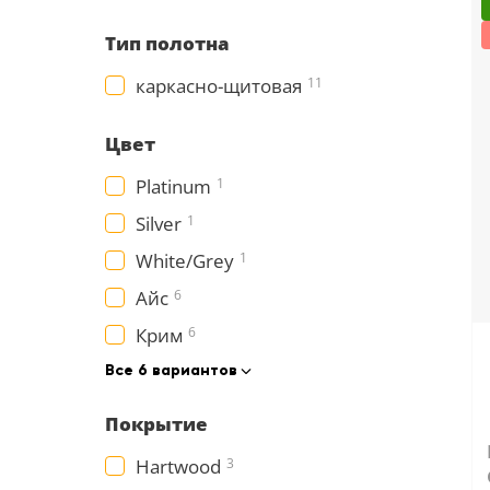
18
Тип полотна
Черный
каркасно-щитовая
11
15
Шоколад
Цвет
9
Platinum
1
Сливки
Silver
1
21
White/Grey
1
Показать все 25 цветов
Айс
6
Крим
6
Все 6 вариантов
Покрытие
Hartwood
3