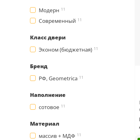
Серии
Модерн
11
Atum Pro 21
Современный
11
117
ART Lite
Класс двери
22
90U
Эконом (бюджетная)
11
18
Показать все 25 серий
Бренд
Цвет
РФ, Geometrica
11
Наполнение
Белый
117
сотовое
11
Бежевый
Материал
23
массив + МДФ
11
Капучино