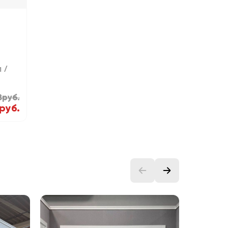
и
8руб.
руб.