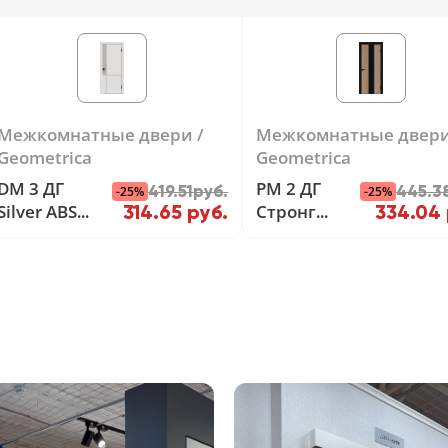
Межкомнатные двери
Межкомнатные двер
Geometrica
Geometrica
DM 3 ДГ
PM 2 ДГ
419.51руб.
445.3
-25%
-25%
Silver ABS
Стронг
314.65 руб.
334.04 
черная с 4-х
Черный/
сторон
Шампань
ABS черная
с 2-х сторон