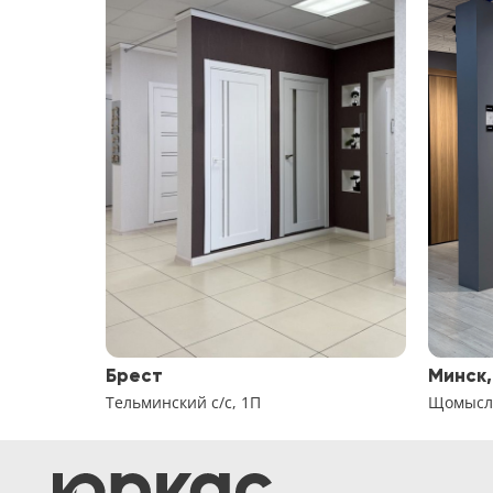
Брест
Минск,
Тельминский с/с, 1П
Щомысли