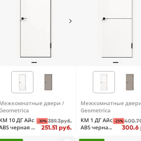
Межкомнатные двери
Межкомнатные двер
Geometrica
Geometrica
KM 10 ДГ Айс
KM 1 ДГ Айс
359.3руб.
400.7
-30%
-25%
ABS черная с
ABS черная
251.51 руб.
300.6 
4-х сторон
с 4-х сторон